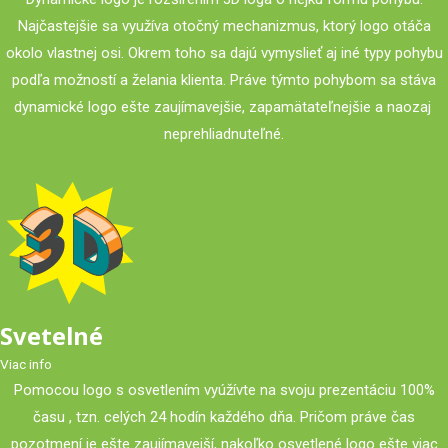
Najčastejšie sa využíva otočný mechanizmus, ktorý logo otáča
okolo vlastnej osi. Okrem toho sa dajú vymyslieť aj iné typy pohybu
podľa možností a želania klienta. Práve týmto pohybom sa stáva
dynamické logo ešte zaujímavejšie, zapamätateľnejšie a naozaj
neprehliadnuteľné.
Svetelné
Viac info
Pomocou logo s osvetlením vyúžívte na svoju prezentáciu 100%
času , tzn. celých 24 hodín každého dňa. Pričom práve čas
pozotmení je ešte zaujímavejší, nakoľko osvetlené logo ešte viac