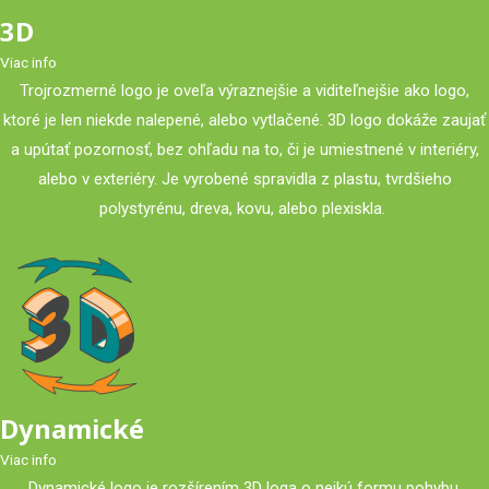
3D
Viac info
Trojrozmerné logo je oveľa výraznejšie a viditeľnejšie ako logo,
ktoré je len niekde nalepené, alebo vytlačené. 3D logo dokáže zaujať
a upútať pozornosť, bez ohľadu na to, či je umiestnené v interiéry,
alebo v exteriéry. Je vyrobené spravidla z plastu, tvrdšieho
polystyrénu, dreva, kovu, alebo plexiskla.
Dynamické
Viac info
Dynamické logo je rozšírením 3D loga o nejkú formu pohybu.