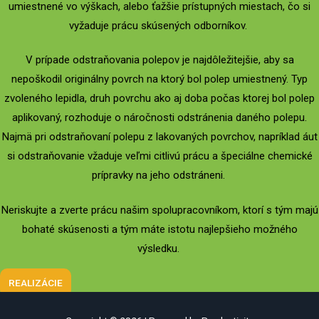
umiestnené vo výškach, alebo ťažšie prístupných miestach, čo si
vyžaduje prácu skúsených odborníkov.
V prípade odstraňovania polepov je najdôležitejšie, aby sa
nepoškodil originálny povrch na ktorý bol polep umiestnený. Typ
zvoleného lepidla, druh povrchu ako aj doba počas ktorej bol polep
aplikovaný, rozhoduje o náročnosti odstránenia daného polepu.
Najmä pri odstraňovaní polepu z lakovaných povrchov, napríklad áut
si odstraňovanie vžaduje veľmi citlivú prácu a špeciálne chemické
prípravky na jeho odstráneni.
Neriskujte a zverte prácu našim spolupracovníkom, ktorí s tým majú
bohaté skúsenosti a tým máte istotu najlepšieho možného
výsledku.
REALIZÁCIE