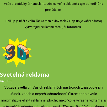
Vaše prevádzky, či kancelárie. Oba sú veľmi skladné a tým pohodlné na
prenášanie.
Roll-up je užší a veľmi ľahko manipulovateľný. Pop-up je väčší nástroj
vytvárajúci reklamnú stenu, či fotostenu.
Svetelná reklama
Viac info
Využitie svetla pri Vaších reklamných nástrojoch znásobuje ich
účinok, zásah a neprehliadnuteľnosť. Okrem toho svetlo
maximalizuje efekt reklamnej plochy, nakoľko je výrazne viditeľná aj
v tmavších priestoroch, alebo v noci. Tým využíva Vaša reklama