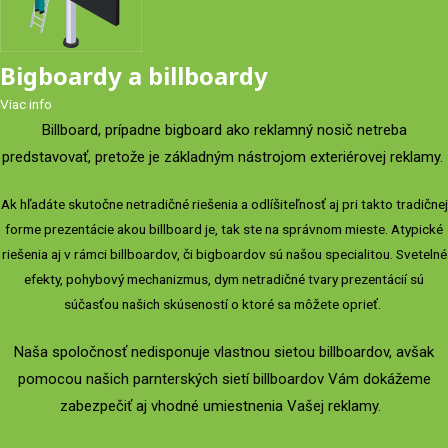
Bigboardy a billboardy
Viac info
Billboard, prípadne bigboard ako reklamný nosič netreba
predstavovať, pretože je základným nástrojom exteriérovej reklamy.
Ak hľadáte skutočne netradičné riešenia a odlíšiteľnosť aj pri takto tradičnej
forme prezentácie akou billboard je, tak ste na správnom mieste. Atypické
riešenia aj v rámci billboardov, či bigboardov sú našou specialitou. Svetelné
efekty, pohybový mechanizmus, dym netradičné tvary prezentácií sú
súčasťou našich skúseností o ktoré sa môžete oprieť.
Naša spoločnosť nedisponuje vlastnou sietou billboardov, avšak
pomocou našich parnterských sietí billboardov Vám dokážeme
zabezpečiť aj vhodné umiestnenia Vašej reklamy.