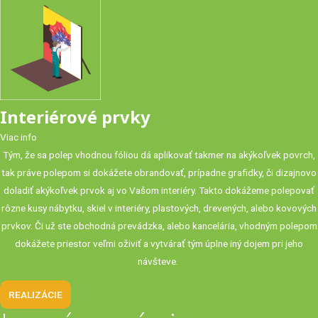
Interiérové prvky
Viac info
Tým, že sa polep vhodnou fóliou dá aplikovať takmer na akýkoľvek povrch,
tak práve polepom si dokážete obrandovať, prípadne grafidky, či dizajnovo
doladiť akýkoľvek prvok aj vo Vašom interiéry. Takto dokážeme polepovať
rôzne kusy nábytku, skiel v interiéry, plastových, drevených, alebo kovových
prvkov. Či už ste obchodná prevádzka, alebo kancelária, vhodným polepom
dokážete priestor veľmi oživiť a vytvárať tým úplne iný dojem pri jeho
návšteve.
REALIZÁCIE