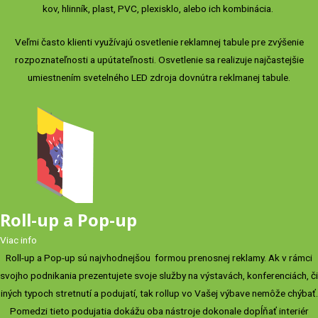
kov, hlinník, plast, PVC, plexisklo, alebo ich kombinácia.
Veľmi často klienti využívajú osvetlenie reklamnej tabule pre zvýšenie
rozpoznateľnosti a upútateľnosti. Osvetlenie sa realizuje najčastejšie
umiestnením svetelného LED zdroja dovnútra reklmanej tabule.
Roll-up a Pop-up
Viac info
Roll-up a Pop-up sú najvhodnejšou formou prenosnej reklamy. Ak v rámci
svojho podnikania prezentujete svoje služby na výstavách, konferenciách, či
iných typoch stretnutí a podujatí, tak rollup vo Vašej výbave nemôže chýbať.
Pomedzi tieto podujatia dokážu oba nástroje dokonale dopĺňať interiér