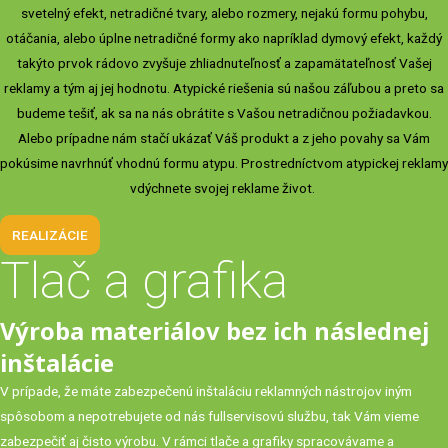
svetelný efekt, netradičné tvary, alebo rozmery, nejakú formu pohybu,
otáčania, alebo úplne netradičné formy ako napríklad dymový efekt, každý
takýto prvok rádovo zvyšuje zhliadnuteľnosť a zapamätateľnosť Vašej
reklamy a tým aj jej hodnotu. Atypické riešenia sú našou záľubou a preto sa
budeme tešiť, ak sa na nás obrátite s Vašou netradičnou požiadavkou.
Alebo prípadne nám stačí ukázať Váš produkt a z jeho povahy sa Vám
pokúsime navrhnúť vhodnú formu atypu. Prostredníctvom atypickej reklamy
vdýchnete svojej reklame život.
REALIZÁCIE
Tlač a grafika
Výroba materiálov bez ich následnej
inštalácie
V prípade, že máte zabezpečenú inštaláciu reklamných nástrojov iným
spôsobom a nepotrebujete od nás fullservisovú službu, tak Vám vieme
zabezpečiť aj čisto výrobu. V rámci tlače a grafiky spracovávame a