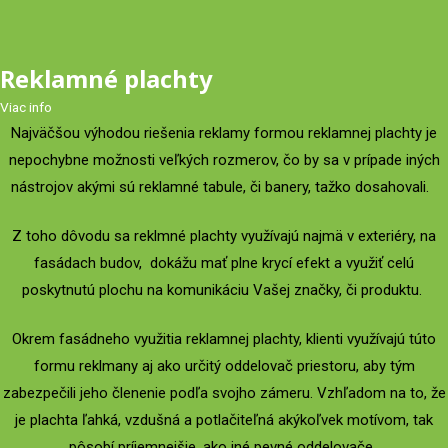
Reklamné plachty
Viac info
Najväčšou výhodou riešenia reklamy formou reklamnej plachty je
nepochybne možnosti veľkých rozmerov, čo by sa v prípade iných
nástrojov akými sú reklamné tabule, či banery, tažko dosahovali.
Z toho dôvodu sa reklmné plachty využívajú najmä v exteriéry, na
fasádach budov, dokážu mať plne krycí efekt a využiť celú
poskytnutú plochu na komunikáciu Vašej značky, či produktu.
Okrem fasádneho využitia reklamnej plachty, klienti využívajú túto
formu reklmany aj ako určitý oddelovač priestoru, aby tým
zabezpečili jeho členenie podľa svojho zámeru. Vzhľadom na to, že
je plachta ľahká, vzdušná a potlačiteľná akýkoľvek motívom, tak
pôsobí príjemnejšie, ako iné pevné oddelovače.