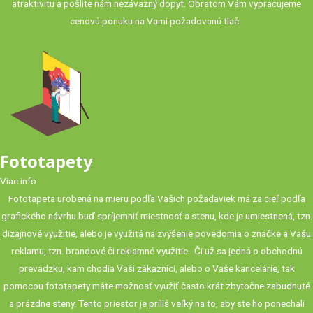
atraktivitu a pošlite nám nezáväzný dopyt. Obratom Vám vypracujeme
cenovú ponuku na Vami požadovanú tlač.
Fototapety
Viac info
Fototapeta urobená na mieru podľa Vašich požadaviek má za cieľ podľa
grafického návrhu buď spríjemniť miestnosť a stenu, kde je umiestnená, tzn.
dizajnové využitie, alebo je využitá na zvýšenie povedomia o značke a Vašu
reklamu, tzn. brandové či reklamné využitie. Či už sa jedná o obchodnú
prevádzku, kam chodia Vaši zákazníci, alebo o Vaše kancelárie, tak
pomocou fototapety máte možnosť využiť často krát zbytočne zabudnuté
a prázdne steny. Tento priestor je príliš veľký na to, aby ste ho ponechali