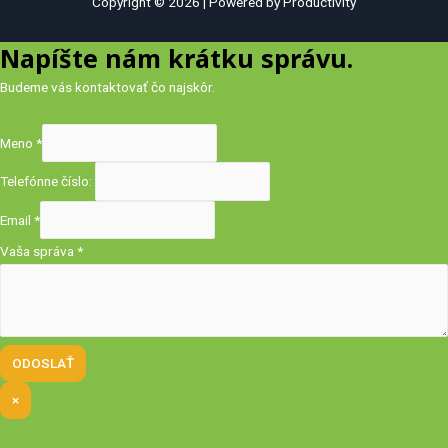
Copyright © 2026 | Powered by Productivity
Napíšte nám krátku správu.
Budeme vás kontaktovať čo najskôr.
Meno
*
Telefónne číslo:
Email
*
Vaša správa
*
ODOSLAŤ
×