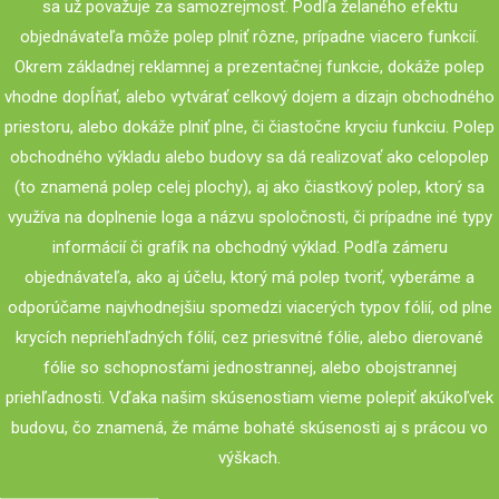
sa už považuje za samozrejmosť. Podľa želaného efektu
objednávateľa môže polep plniť rôzne, prípadne viacero funkcií.
Okrem základnej reklamnej a prezentačnej funkcie, dokáže polep
vhodne dopĺňať, alebo vytvárať celkový dojem a dizajn obchodného
priestoru, alebo dokáže plniť plne, či čiastočne kryciu funkciu.
Polep
obchodného výkladu alebo budovy sa dá realizovať ako celopolep
(to znamená polep celej plochy), aj ako čiastkový polep, ktorý sa
využíva na doplnenie loga a názvu spoločnosti, či prípadne iné typy
informácií či grafík na obchodný výklad. Podľa zámeru
objednávateľa, ako aj účelu, ktorý má polep tvoriť, vyberáme a
odporúčame najvhodnejšiu spomedzi viacerých typov fólií, od plne
krycích nepriehľadných fólií, cez priesvitné fólie, alebo dierované
fólie so schopnosťami jednostrannej, alebo obojstrannej
priehľadnosti.
Vďaka našim skúsenostiam vieme polepiť akúkoľvek
budovu, čo znamená, že máme bohaté skúsenosti aj s prácou vo
výškach.