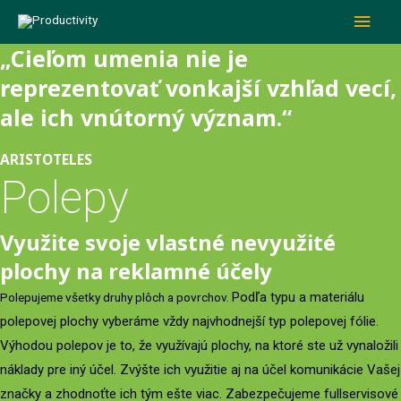
HLA
„Cieľom umenia nie je
MEN
reprezentovať vonkajší vzhľad vecí,
ale ich vnútorný význam.“
ARISTOTELES
Polepy
Využite svoje vlastné nevyužité
plochy na reklamné účely
Podľa typu a materiálu
Polepujeme všetky druhy plôch a povrchov.
polepovej plochy vyberáme vždy najvhodnejší typ polepovej fólie.
Výhodou polepov je to, že využívajú plochy, na ktoré ste už vynaložili
náklady pre iný účel. Zvýšte ich využitie aj na účel komunikácie Vašej
značky a zhodnoťte ich tým ešte viac.
Zabezpečujeme fullservisové